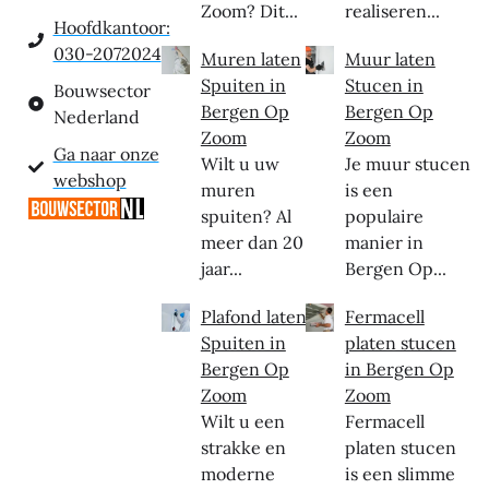
Zoom? Dit...
realiseren...
Hoofdkantoor:
030-2072024
Muren laten
Muur laten
Spuiten in
Stucen in
Bouwsector
Bergen Op
Bergen Op
Nederland
Zoom
Zoom
Ga naar onze
Wilt u uw
Je muur stucen
webshop
muren
is een
spuiten? Al
populaire
meer dan 20
manier in
jaar...
Bergen Op...
Plafond laten
Fermacell
Spuiten in
platen stucen
Bergen Op
in Bergen Op
Zoom
Zoom
Wilt u een
Fermacell
strakke en
platen stucen
moderne
is een slimme