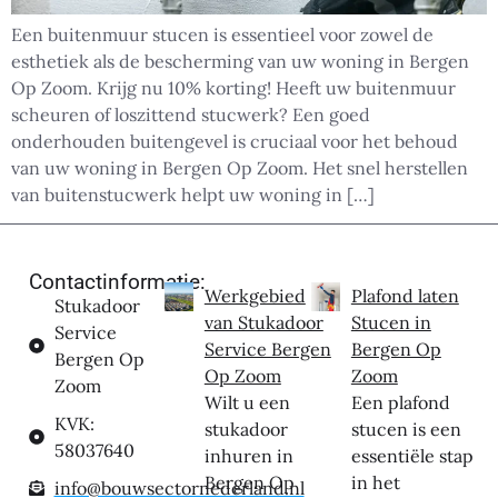
Een buitenmuur stucen is essentieel voor zowel de
esthetiek als de bescherming van uw woning in Bergen
Op Zoom. Krijg nu 10% korting! Heeft uw buitenmuur
scheuren of loszittend stucwerk? Een goed
onderhouden buitengevel is cruciaal voor het behoud
van uw woning in Bergen Op Zoom. Het snel herstellen
van buitenstucwerk helpt uw woning in […]
Contactinformatie:
Werkgebied
Plafond laten
Stukadoor
van Stukadoor
Stucen in
Service
Service Bergen
Bergen Op
Bergen Op
Op Zoom
Zoom
Zoom
Wilt u een
Een plafond
KVK:
stukadoor
stucen is een
58037640
inhuren in
essentiële stap
Bergen Op
in het
info@bouwsectornederland.nl