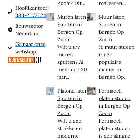
Zoom? Dit...
realiseren...
Hoofdkantoor:
030-2072024
Muren laten
Muur laten
Spuiten in
Stucen in
Bouwsector
Bergen Op
Bergen Op
Nederland
Zoom
Zoom
Ga naar onze
Wilt u uw
Je muur stucen
webshop
muren
is een
spuiten? Al
populaire
meer dan 20
manier in
jaar...
Bergen Op...
Plafond laten
Fermacell
Spuiten in
platen stucen
Bergen Op
in Bergen Op
Zoom
Zoom
Wilt u een
Fermacell
strakke en
platen stucen
moderne
is een slimme