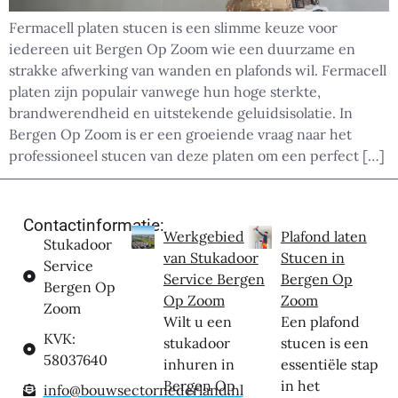
Fermacell platen stucen is een slimme keuze voor
iedereen uit Bergen Op Zoom wie een duurzame en
strakke afwerking van wanden en plafonds wil. Fermacell
platen zijn populair vanwege hun hoge sterkte,
brandwerendheid en uitstekende geluidsisolatie. In
Bergen Op Zoom is er een groeiende vraag naar het
professioneel stucen van deze platen om een perfect […]
Contactinformatie:
Werkgebied
Plafond laten
Stukadoor
van Stukadoor
Stucen in
Service
Service Bergen
Bergen Op
Bergen Op
Op Zoom
Zoom
Zoom
Wilt u een
Een plafond
KVK:
stukadoor
stucen is een
58037640
inhuren in
essentiële stap
Bergen Op
in het
info@bouwsectornederland.nl