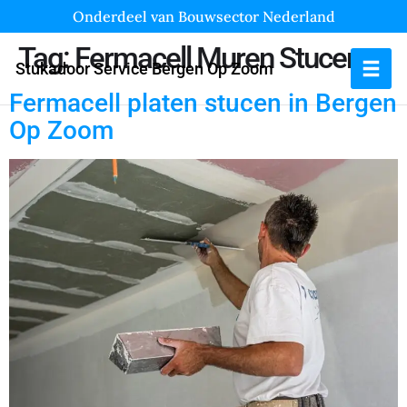
Onderdeel van Bouwsector Nederland
Tag:
Fermacell Muren Stucen
Stukadoor Service Bergen Op Zoom
Fermacell platen stucen in Bergen
Op Zoom