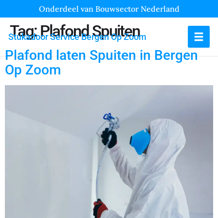
Onderdeel van Bouwsector Nederland
Tag:
Plafond Spuiten
Stukadoor Service Bergen Op Zoom
Plafond laten Spuiten in Bergen
Op Zoom