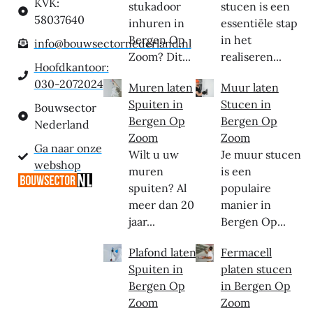
KVK:
stukadoor
stucen is een
58037640
inhuren in
essentiële stap
Bergen Op
in het
info@bouwsectornederland.nl
Zoom? Dit...
realiseren...
Hoofdkantoor:
030-2072024
Muren laten
Muur laten
Spuiten in
Stucen in
Bouwsector
Bergen Op
Bergen Op
Nederland
Zoom
Zoom
Ga naar onze
Wilt u uw
Je muur stucen
webshop
muren
is een
spuiten? Al
populaire
meer dan 20
manier in
jaar...
Bergen Op...
Plafond laten
Fermacell
Spuiten in
platen stucen
Bergen Op
in Bergen Op
Zoom
Zoom