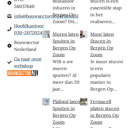
stukadoor
stucen is een
58037640
inhuren in
essentiële stap
Bergen Op
in het
info@bouwsectornederland.nl
Zoom? Dit...
realiseren...
Hoofdkantoor:
030-2072024
Muren laten
Muur laten
Spuiten in
Stucen in
Bouwsector
Bergen Op
Bergen Op
Nederland
Zoom
Zoom
Ga naar onze
Wilt u uw
Je muur stucen
webshop
muren
is een
spuiten? Al
populaire
meer dan 20
manier in
jaar...
Bergen Op...
Plafond laten
Fermacell
Spuiten in
platen stucen
Bergen Op
in Bergen Op
Zoom
Zoom