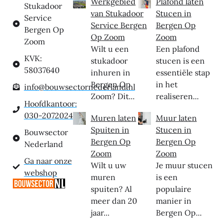
Werkgebied
Plafond laten
Stukadoor
van Stukadoor
Stucen in
Service
Service Bergen
Bergen Op
Bergen Op
Op Zoom
Zoom
Zoom
Wilt u een
Een plafond
KVK:
stukadoor
stucen is een
58037640
inhuren in
essentiële stap
Bergen Op
in het
info@bouwsectornederland.nl
Zoom? Dit...
realiseren...
Hoofdkantoor:
030-2072024
Muren laten
Muur laten
Spuiten in
Stucen in
Bouwsector
Bergen Op
Bergen Op
Nederland
Zoom
Zoom
Ga naar onze
Wilt u uw
Je muur stucen
webshop
muren
is een
spuiten? Al
populaire
meer dan 20
manier in
jaar...
Bergen Op...