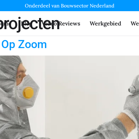
Onderdeel van Bouwsector Nederland
rojecten
ome
Blog
Video Reviews
Werkgebied
We
n Op Zoom