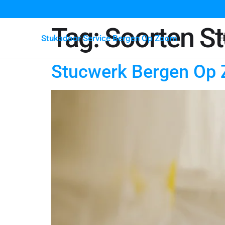
Tag:
Soorten S
H
Stukadoor Service Bergen Op Zoom
Stucwerk Bergen Op