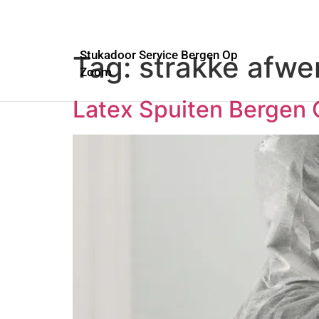
Stukadoor Service Bergen Op
Tag:
strakke afwe
Zoom
Latex Spuiten Bergen