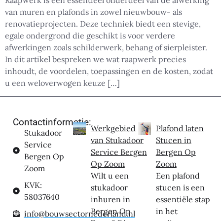
Raapwerk is een essentieel onderdeel van de afwerking
van muren en plafonds in zowel nieuwbouw- als
renovatieprojecten. Deze techniek biedt een stevige,
egale ondergrond die geschikt is voor verdere
afwerkingen zoals schilderwerk, behang of sierpleister.
In dit artikel bespreken we wat raapwerk precies
inhoudt, de voordelen, toepassingen en de kosten, zodat
u een weloverwogen keuze […]
Contactinformatie:
Werkgebied
Plafond laten
Stukadoor
van Stukadoor
Stucen in
Service
Service Bergen
Bergen Op
Bergen Op
Op Zoom
Zoom
Zoom
Wilt u een
Een plafond
KVK:
stukadoor
stucen is een
58037640
inhuren in
essentiële stap
Bergen Op
in het
info@bouwsectornederland.nl