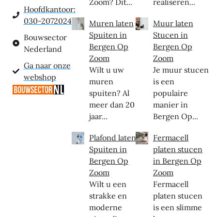
Zoom? Dit...
realiseren...
Hoofdkantoor:
030-2072024
Muren laten
Muur laten
Spuiten in
Stucen in
Bouwsector
Bergen Op
Bergen Op
Nederland
Zoom
Zoom
Ga naar onze
Wilt u uw
Je muur stucen
webshop
muren
is een
spuiten? Al
populaire
meer dan 20
manier in
jaar...
Bergen Op...
Plafond laten
Fermacell
Spuiten in
platen stucen
Bergen Op
in Bergen Op
Zoom
Zoom
Wilt u een
Fermacell
strakke en
platen stucen
moderne
is een slimme